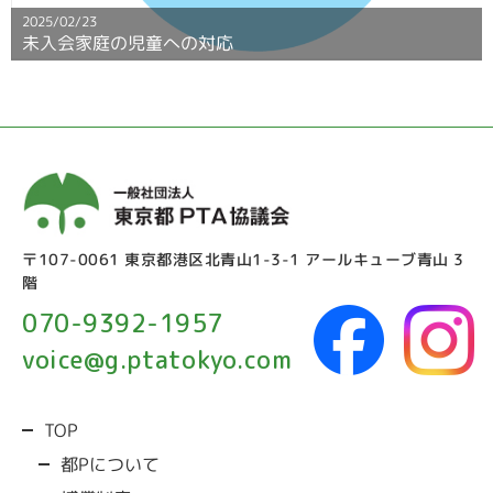
2025/02/23
補償制度
未入会家庭の児童への対応
事業
行政への要望活動
IT支援
〒107-0061 東京都港区北青山1-3-1 アールキューブ青山 3
活動事例
階
070-9392-1957
PTA向けサービス紹介
voice@g.ptatokyo.com
過去の事業/活動
TOP
運営ガイド
都Pについて