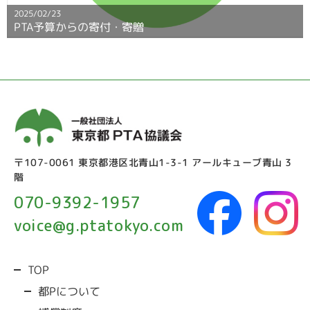
2025/02/23
補償制度
PTA予算からの寄付・寄贈
事業
行政への要望活動
IT支援
〒107-0061 東京都港区北青山1-3-1 アールキューブ青山 3
活動事例
階
070-9392-1957
PTA向けサービス紹介
voice@g.ptatokyo.com
過去の事業/活動
TOP
運営ガイド
都Pについて