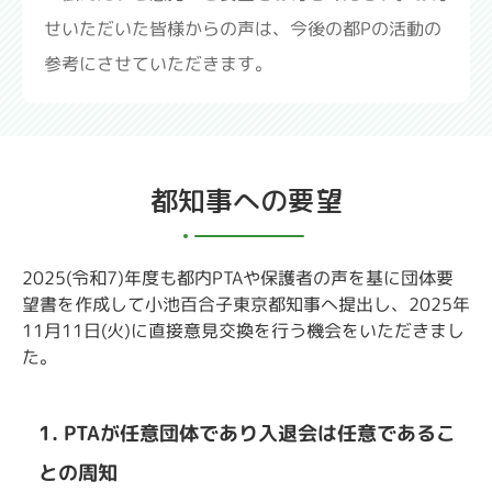
補償制度
せいただいた皆様からの声は、今後の都Pの活動の
参考にさせていただきます。
事業
行政への要望活動
都知事への要望
IT支援
活動事例
2025(令和7)年度も都内PTAや保護者の声を基に団体要
望書を作成して小池百合子東京都知事へ提出し、2025年
PTA向けサービス紹介
11月11日(火)に直接意見交換を行う機会をいただきまし
た。
過去の事業/活動
1. PTAが任意団体であり入退会は任意であるこ
運営ガイド
との周知