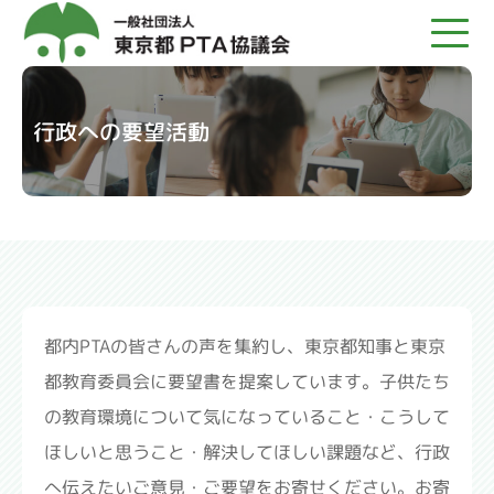
行政への要望活動
TOP
都Ｐについて
募集
都内PTAの皆さんの声を集約し、東京都知事と東京
発行物
都教育委員会に要望書を提案しています。子供たち
関係団体リンク
の教育環境について気になっていること・こうして
ほしいと思うこと・解決してほしい課題など、行政
関連記事
へ伝えたいご意見・ご要望をお寄せください。お寄